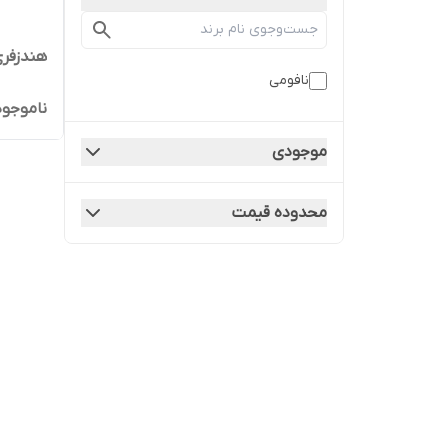
هندزفری 
نافومی
ناموجود
موجودی
محدوده قیمت