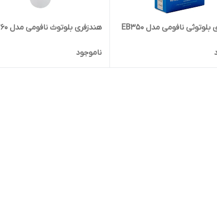
بلوتوثی نافومی مدل EB350
هندزفری بلوتوث نافومی مدل E260
ناموجود