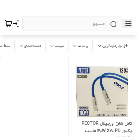
پربازدیدترین
برندها
قیمت
دسته‌بندی
فقط م
کابل شارژ اورجینال PECTOR
پکتور 120W X70 PD ماسب