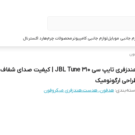
زم جانبی موبایل
لوازم جانبی کامپیوتر
محصولات چرم
هارد اکسترنال
ون
هندزفری تایپ سی JBL Tune 310 | کیفیت صدای شفا
راحی ارگونومیک
ته‌بندی
:
هدفون، هدست،هندزفری میکروفون