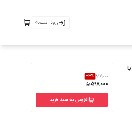
ورود | ثبت‌نام
ف با
33
%
897,000
597,000
افزودن به سبد خرید