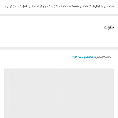
موبایل و لوازم شخصی هستید، کیف شوزبگ چرم طبیعی قفل‌دار بهترین
انتخاب است. این کیف از چرم طبیعی مرغوب ساخته شده و علاوه بر
ظاهر لوکس، مقاومت بسیار بالایی در استفاده روزمره دارد. قفل رمزدار
نظرات
امنیت وسایل ارزشمند شما را تضمین می‌کند و طراحی داخلی کاربردی آن
باعث نظم بیشتر و دسترسی سریع‌تر می‌شود. این محصول گزینه‌ای
ایده‌آل برای استفاده روزانه، سفر، محل کار و هدیه‌ای خاص برای افراد
دسته‌بندی
:
خوش‌سلیقه است.
محصولات چرم
کلمات کلیدی پیشنهادی:
کیف چرم طبیعی، کیف قفل رمزدار، کیف نگهدارنده موبایل، کیف امن
مردانه زنانه، خرید کیف چرم شیک