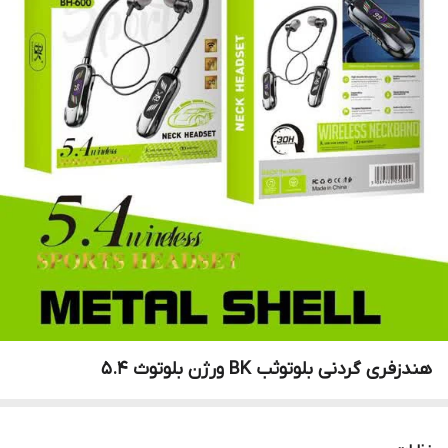
هندزفری گردنی بلوتوثب BK ورژن بلوتوث 5.4