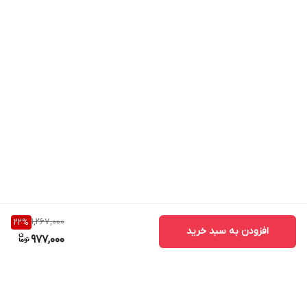
1,267,000
22
%
افزودن به سبد خرید
977,000