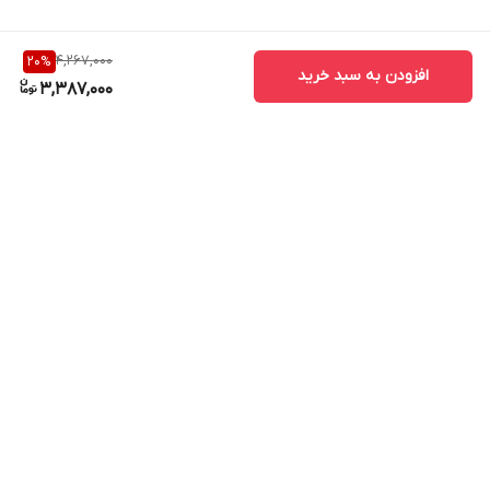
4,267,000
20
%
افزودن به سبد خرید
3,387,000
برگشت به بالا
ارسال ویژه
پشتیبانی ۲۴ ساعته