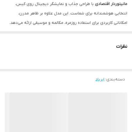
مانیتوردار اقتصادی
با طراحی جذاب و نمایشگر دیجیتال روی کیس،
انتخابی هوشمندانه برای شماست. این مدل علاوه بر ظاهر مدرن،
امکاناتی کاربردی برای استفاده روزمره، مکالمه و موسیقی ارائه می‌دهد.
✨
ویژگی‌های برجسته
✔ مجهز به
نمایشگر دیجیتال (مانیتور) روی کیس
نظرات
✔ طراحی مشابه ایرپاد پرو با ظاهر شیک
✔ صدای شفاف با بیس مناسب
✔ اتصال سریع و پایدار بلوتوث
دسته‌بندی
:
ایرپاد
✔ میکروفون داخلی برای مکالمه
✔ کیس شارژ سبک و قابل حمل
✔ طراحی ارگونومیک و راحت در گوش
✔ مصرف انرژی بهینه