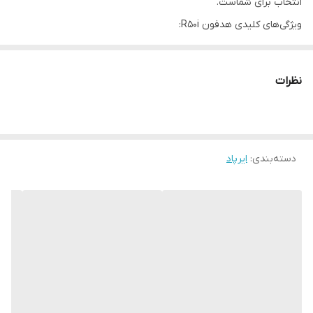
انتخاب برای شماست.
ویژگی‌های کلیدی هدفون R50i:
قابلیت اتصال به نرم افزار
🎵
کیفیت صدای فوق‌العاده
با فناوری
BassUp
برای تقویت بیس و
نظرات
ارائه تجربه شنیداری هیجان‌انگیز.
🎶
22 اکولایزر از پیش تنظیم‌شده (EQs)
برای انتخاب سبک صدای
دلخواه از طریق اپلیکیشن Soundcore.
💧
دسته‌بندی
:
ایرپاد
مقاوم در برابر آب با استاندارد IPX5
؛ مناسب برای ورزش و استفاده
در فضای باز.
🔋
باتری قدرتمند جهت پخش موسیقی
📞
میکروفون دوگانه
برای تماس‌های شفاف و بدون نویز.
📱 اتصال سریع و پایدار از طریق بلوتوث نسخه 5.2.
طراحی جمع‌وجور و ارگونومیک
کیس شارژ کوچک و سبک همراه با بند دستی باعث می‌شود همیشه