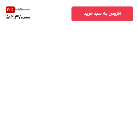
2,890,000
17
%
افزودن به سبد خرید
2,370,000
برگشت به بالا
ارسال ویژه
پشتیبانی ۲۴ ساعته