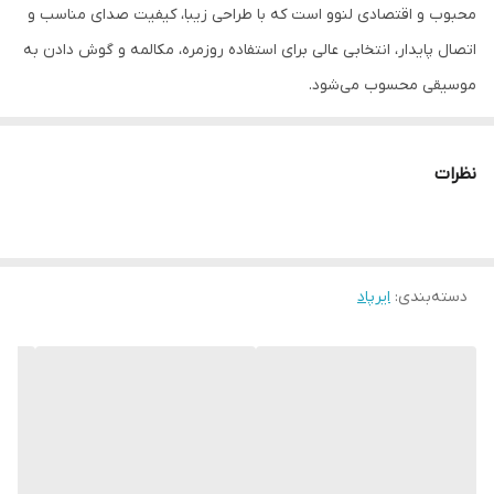
محبوب و اقتصادی لنوو است که با طراحی زیبا، کیفیت صدای مناسب و
اتصال پایدار، انتخابی عالی برای استفاده روزمره، مکالمه و گوش دادن به
موسیقی محسوب می‌شود.
✨
ویژگی‌های برجسته Lenovo LP8 Pro
✔ طراحی شیک و مدرن
نظرات
✔ صدای شفاف با بیس مناسب
✔ اتصال سریع و پایدار بلوتوث
✔ میکروفون داخلی با کیفیت برای مکالمه
دسته‌بندی
:
ایرپاد
✔ کیس شارژ سبک و قابل حمل
✔ طراحی ارگونومیک و راحت در گوش
✔ مصرف انرژی بهینه
✔ مناسب استفاده طولانی‌مدت
🔋
عملکرد باتری
🔹 شارژدهی مناسب برای استفاده روزانه