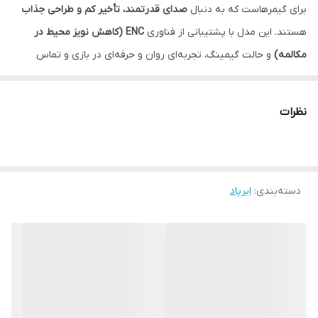
برای گیمرهاست که به دنبال
صدای قدرتمند، تأخیر کم و طراحی جذاب
هستند. این مدل با پشتیبانی از فناوری
ENC (کاهش نویز محیط در
مکالمه)
و حالت گیمینگ، تجربه‌ای روان و حرفه‌ای در بازی و تماس
فراهم می‌کند.
🎮
ویژگی‌های گیمینگ Monster XKT08
نظرات
✔ حالت گیمینگ (Low Latency) با
تأخیر بسیار کم
✔ صدای قوی با
بیس عمیق و هیجانی
✔ مناسب بازی‌های آنلاین و رقابتی
دسته‌بندی
:
ایرپاد
✔ هماهنگی عالی صدا و تصویر در بازی
✨
ویژگی‌های اصلی
✔ مجهز به فناوری
ENC (حذف نویز محیط در مکالمه)
✔ طراحی خاص گیمینگ با ظاهر جذاب
✔ اتصال سریع و پایدار بلوتوث
✔ میکروفون داخلی با کیفیت