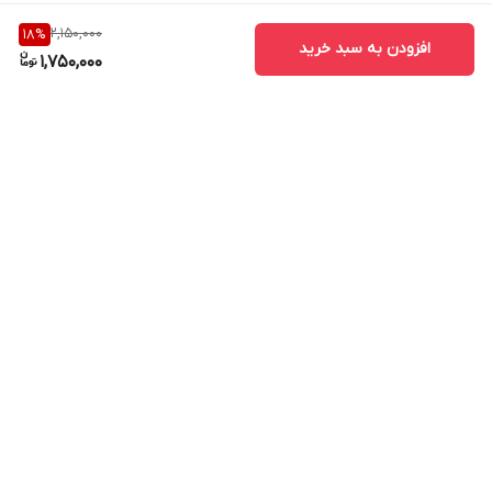
2,150,000
18
%
افزودن به سبد خرید
1,750,000
برگشت به بالا
ارسال ویژه
پشتیبانی ۲۴ ساعته