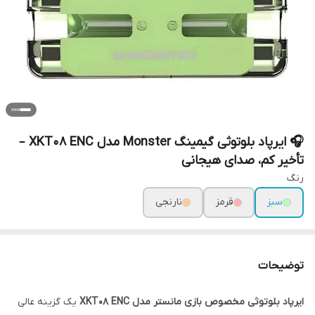
🎧 ایرپاد بلوتوثی گیمینگ Monster مدل XKT08 ENC –
تأخیر کم، صدای هیجانی
رنگ
سبز
قرمز
نارنجی
توضیحات
ایرپاد بلوتوثی مخصوص بازی مانستر مدل XKT08 ENC
یک گزینه عالی