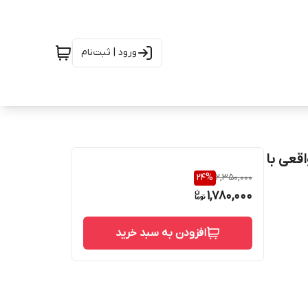
ورود | ثبت‌نام
کنسلینگ واقعی با
24
%
2,350,000
1,780,000
افزودن به سبد خرید