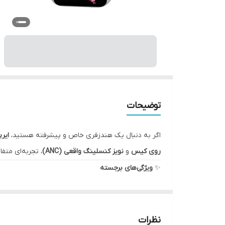
توضیحات
اگر به دنبال یک هندزفری خاص و پیشرفته هستید،
ایرپا
روی کیس
و
نویز کنسلینگ واقعی (ANC)
، تجربه‌ای متف
✨
ویژگی‌های برجسته
✔ مجهز به
نمایشگر هوشمند روی کیس
✔ دارای
نویز کنسلینگ واقعی (ANC)
برای حذف صدای م
✔ صدای شفاف با بیس عمیق و قدرتمند
نظرات