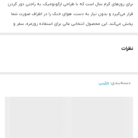
برای روزهای گرم سال است که با طراحی ارگونومیک، به راحتی دور گردن
قرار می‌گیرد و بدون نیاز به دست، هوای خنک را در اطراف صورت شما
پخش می‌کند. این محصول انتخابی عالی برای استفاده روزمره، سفر و
فعالیت‌های بیرون از خانه است.
✨
ویژگی‌های برجسته
نظرات
✔ طراحی
گردنی و ارگونومیک (Hands-Free)
✔ دارای
نمایشگر دیجیتال
برای نمایش وضعیت
✔ سبک، راحت و مناسب استفاده طولانی
دسته‌بندی
:
جانبی
✔ قابلیت تنظیم سرعت باد در چند حالت
✔ عملکرد
کم‌صدا و بدون مزاحمت
✔ مناسب برای استفاده در فضای باز و محیط‌های گرم
✔ طراحی مدرن و جذاب
🔋
کاربردها
🔹 مناسب پیاده‌روی، ورزش و دوچرخه‌سواری