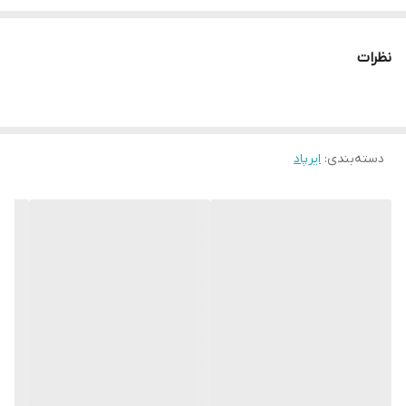
اتصال سریع‌تر و پایدارتر نسبت به مدل‌های قدیمی
نظرات
🔹
کیفیت صدای Hi-Fi
بیس مناسب + صدای شفاف برای موزیک و تماس
🔹
دسته‌بندی
:
ایرپاد
نمایشگر باتری روی کیس
کنترل میزان شارژ بدون نیاز به گوشی
⚡ عملکرد و تجربه استفاده
✔ اتصال سریع (در حد چند ثانیه)
✔ مناسب تماس، موزیک، گیم سبک
✔ طراحی سبک و راحت داخل گوش
✔ کیس هوشمند با قابلیت کنترل لمسی
📌 نکته: این مدل بیشتر
اقتصادی و فانتزی
محسوب میشه، نه در حد
برندهای گرون مثل AirPods