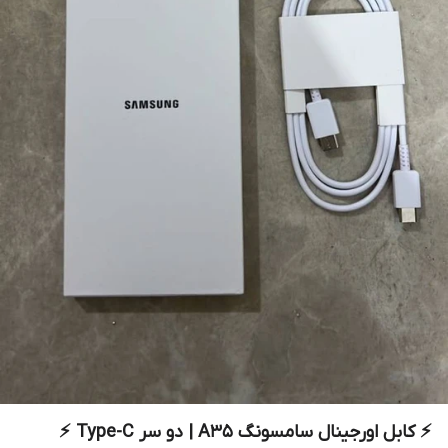
⚡️ کابل اورجینال سامسونگ A35 | دو سر Type-C ⚡️