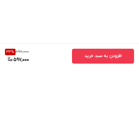
897,000
33
%
افزودن به سبد خرید
597,000
برگشت به بالا