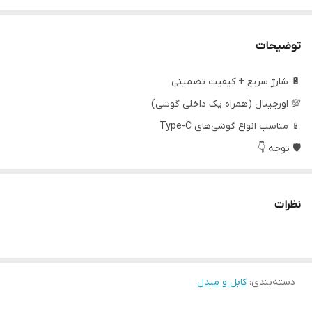
توضیحات
🔋 شارژ سریع + کیفیت تضمینی
💯 اورجینال (همراه پک داخلی گوشی)
📱 مناسب انواع گوشی‌های Type-C
🛡 توجه 👇
این کابل‌ها داخل کارتن اصلی گوشی بودن و به‌صورت فله وارد بازار
شدن، به همین دلیل با قیمت مناسب‌تر و
ضمانت اورجینال
عرضه
نظرات
می‌شن ✅
✨ یه انتخاب مطمئن برای شارژ سریع و بدون دردسر
دسته‌بندی
:
کابل و مبدل