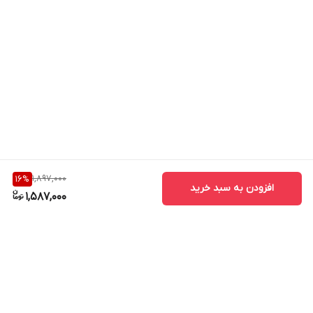
1,897,000
16
%
افزودن به سبد خرید
1,587,000