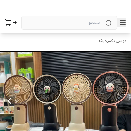
موبایل باکس
/
پنکه