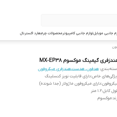
زم جانبی موبایل
لوازم جانبی کامپیوتر
محصولات چرم
هارد اکسترنال
ون
دزفری گیمینگ موکسوم MX-EP38
ته‌بندی
:
هدفون، هدست،هندزفری میکروفون
یژگی‌های خاص
:
دارای قابلیت نویز کنسلینگ
یکروفون
:
دارای میکروفون ماژولار (جدا شونده)
ل کابل
:
1.2 متر
ند
:
موکسوم