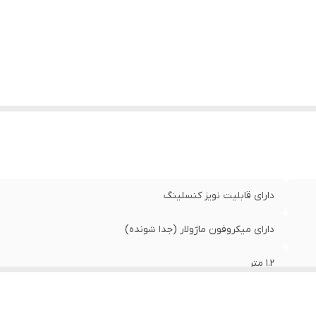
دارای قابلیت نویز کنسلینگ
دارای میکروفون ماژولار (جدا شونده)
1.2 متر
موکسوم