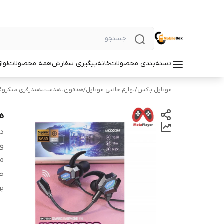
دسته‌بندی محصولات
خانه
پیگیری سفارش
همه محصولات
لوا
موبایل باکس
/
لوازم جانبی موبایل
/
هدفون، هدست،هندزفری میکروف
هن
دس
و
م
طو
بر