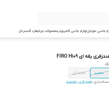
زم جانبی موبایل
لوازم جانبی کامپیوتر
محصولات چرم
هارد اکسترنال
دزفری یقه ای FIRO H109
نگ
سفید
مشکی
ته‌بندی
:
هندزفری بلوتوث