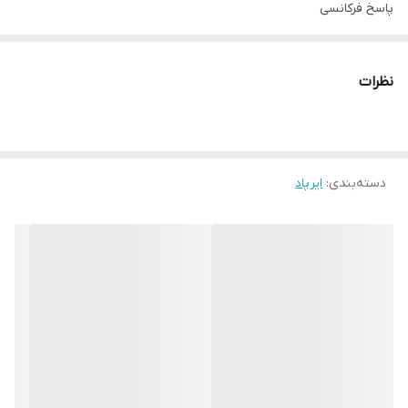
پاسخ فرکانسی
۲.۴۰۲-۲.۴۸۰ هرتز
منبع تغذیه هدفون
نظرات
باتری
منبع تغذیه فرستنده
باتری
دسته‌بندی
:
ایرپاد
قابلیت‌های هدفون، هدست و هندزفری
نشانگر LED