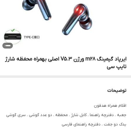
ایرپاد گیمینگ m28 ورژن V5.3 اصلی بهمراه محفظه شارژ
تایپ سی
توضیحات
اقلام همراه هدفون
جعبه . دفترچه راهنما . کابل شارژ . محفظه . دو عدد گوشی . سری گوشی
یدک دو جفت . دفترچه راهنمای فارسی