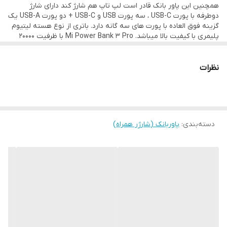
همچنین این پاور بانک قادر است لپ تاپ هم شارژ کند دارای شارژ
دوطرفه با پورت USB-C ، سه پورت USB و USB-C + دو پورت USB-A یک
گزینه فوق العاده با پورت های سه گانه دارد. باتری از نوع هسته لیتیوم
پلیمری با کیفیت بالا میباشد. Mi Power Bank 3 Pro با ظرفیت 20000
میلی آمپر ساعت تولید و تمام نیاز های شما را پوشش میدهد. در ادامه
به بررسی
پاور بانک شیائومی
می پردازیم.
Mi Power Bank 3 Pro با ظرفیت 20000 میلی آمپر ساعت با توجه پورت
نظرات
های سه گانه که دارد میتواند شارژ دو طرفه پورت USB-C تا 45 وات را
پشتیبانی کند و هر USB-A می تواند خروجی 5V/2.4A، 9V/2A، یا 12V/1.5A
را در صورت استفاده تکی، یا در صورت استفاده همزمان، خروجی 5V/3A
ارائه دهد. پاور بانک شیائومی می‌تواند مک بوک یا مودم شما را هم شارژ
کند. هسته برق 20000 میلی آمپری قادر میباشد همه دستگاه های شما را
دسته‌بندی
:
پاوربانک (شارژر همراه)
شارژ کند.
شارژ دو طرفه USB-C
پاوربانک شیائومی 20000 میلی آمپرساعتی مدل 3Pro از شارژ سریع
پشتیبانی میکند و شما میتوانید توسط درگاه USB-C با شارژ 45 واتی
زمان لازم برای شارژ گجت های شما را کاهش میدهد. وقتی ظرفیت 20000
میلی آمپر ساعتی را با خود حمل می کنید، می توانید کار خود را در هر
مکانی انجام دهید. مدت زمان شارژ پاوربانک 11 ساعت با شارژر 10 واتی و 5
ساعت با شارژر 45 واتی میباشد.