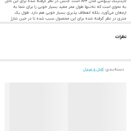
لایتنینگ بیبوشی مدل A24 است. جنس در نظر گرفته شده برای این کابل
به نحوی است که نه‌تنها طول عمر مفید بسیار خوبی را برای شما به
ارمغان می‌آورد، بلکه انعطاف پذیری بسیار خوبی هم دارد. طول یک
متری در نظر گرفته شده برای این محصول سبب شده تا در حین شارژ
کردن، محدودیت چندانی برای استفاده از گوشی را نداشته باشید. البته
برای سلامت باتری گوشی، بهتر است که در حین شارژ از گوشی استفاده
نکنید. در مجموع باید گفت با توجه به قیمت در نظر گرفته شده، کابل
نظرات
تبدیل USB به تایپ سی بیبوشی مدل A24 با توجه به مشخصات در نظر
گرفته شده، ارزش خرید بالایی دارد.
دسته‌بندی
:
کابل و مبدل