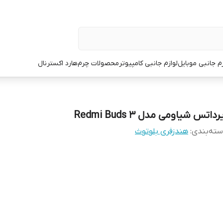
زم جانبی موبایل
لوازم جانبی کامپیوتر
محصولات چرم
هارد اکسترنال
رداتس شیاومی مدل Redmi Buds 3
ته‌بندی
:
هندزفری بلوتوث