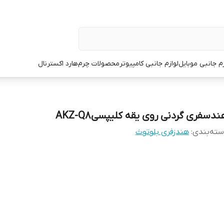
زم جانبی موبایل
لوازم جانبی کامپیوتر
محصولات چرم
هارد اکسترنال
ندسفری گردنی روی یقه کلیپسیAKZ-Q8
ته‌بندی
:
هندزفری بلوتوث