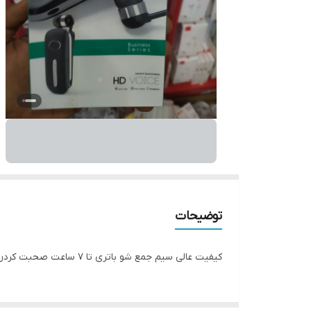
توضیحات
کیفیت عالی سیم جمع شو باتری تا 7 ساعت صحبت کردن 180 ساعت آماده به کار دارای کلید های کم و صدای موسیقی