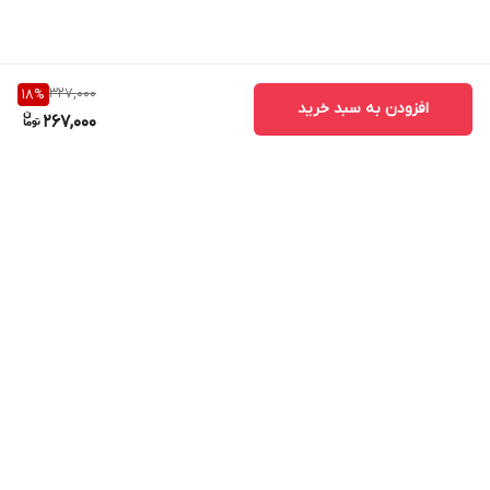
327,000
18
%
افزودن به سبد خرید
267,000
برگشت به بالا