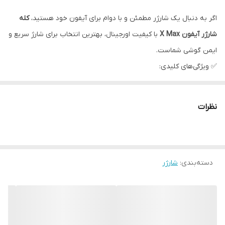
اگر به دنبال یک شارژر مطمئن و با دوام برای آیفون خود هستید،
کله
شارژر آیفون X Max
با کیفیت اورجینال، بهترین انتخاب برای شارژ سریع و
ایمن گوشی شماست.
✅ ویژگی‌های کلیدی:
🔋
خروجی استاندارد 5V/1A یا 5V/2.1A
مناسب برای آیفون X Max و
سایر مدل‌ها
نظرات
⚡
شارژ ایمن و پایدار بدون آسیب به باتری
🔌
سازگار با کابل لایتنینگ (Lightning)
🔥 مقاوم در برابر نوسانات برق و داغ شدن
💎
دسته‌بندی
:
شارژر
ساخت با کیفیت بالا
، بدنه مقاوم و سبک
مناسب برای تمام آیفون‌های دارای درگاه لایتنینگ از جمله:
iPhone X / Xs / Xs Max / XR / 11 / 12 و...
چرا این کله شارژر را انتخاب کنیم؟