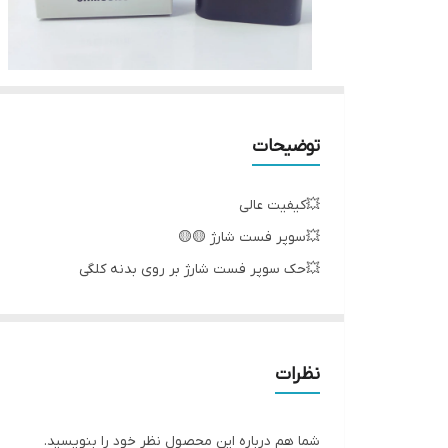
توضیحات
💥کیفیت عالی
💥سوپر فست شارژ 🟡🟡
💥حک سوپر فست شارژ بر روی بدنه کلگی
💥خروجی PD تایپ سی
💥برد NEW IC🔥
💥پک کوچک🔥
نظرات
💥وات خروجی 25W
شما هم درباره این محصول نظر خود را بنویسید.