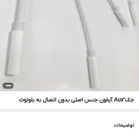
جک ََAux آیفون جنس اصلی بدون اتصال به بلوتوث
توضیحات