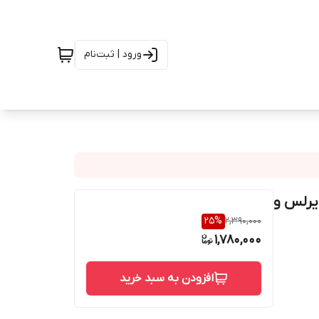
ورود | ثبت‌نام
ا شارژ وایرلس و
25
%
2,390,000
1,780,000
افزودن به سبد خرید