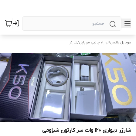
موبایل باکس
/
لوازم جانبی موبایل
/
شارژر
شارژر دیواری 120 وات سر کارتون شیاِومی