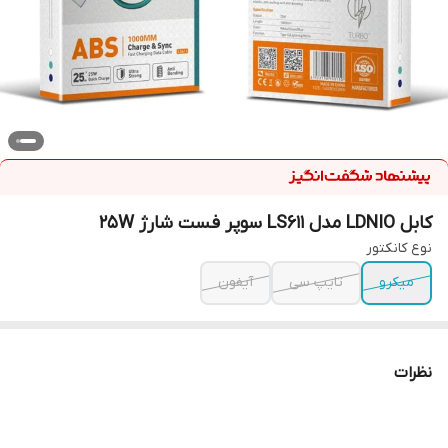
کابل LDNIO مدل LS611 سوپر فست شارژ 25W
نوع کانکتور
میکرو
تایپ سی
آیفون
نظرات