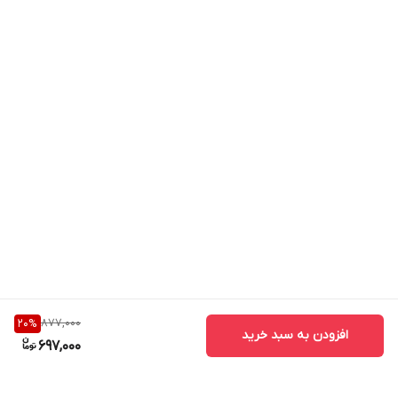
877,000
20
%
افزودن به سبد خرید
697,000