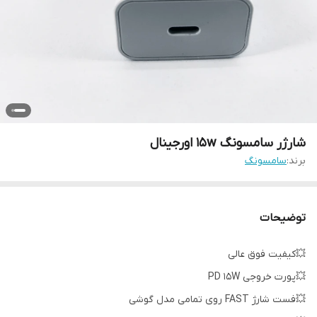
شارژر سامسونگ 15w اورجینال
برند:
سامسونگ
توضیحات
💥کیفیت فوق عالی
💥پورت خروجی PD 15W
💥فست شارژ FAST روی تمامی مدل گوشی