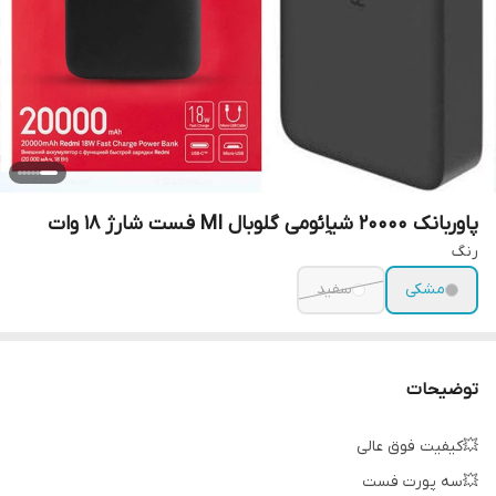
پاوربانک 20000 شیاِئومی گلوبال MI فست شارژ 18 وات
رنگ
مشکی
سفید
توضیحات
💥کیفیت فوق عالی
💥سه پورت فست