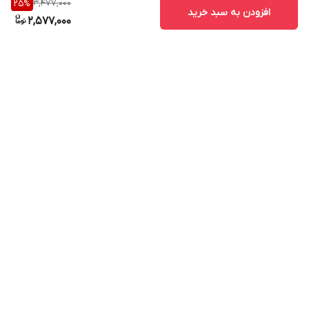
3,477,000
25
%
افزودن به سبد خرید
2,577,000
برگشت به بالا
ارسال ویژه
پشتیبانی ۲۴ ساعته