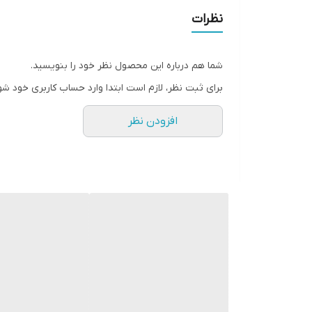
اتصال بلوتوث
: اتصال بی‌سیم بلوتوث باعث می‌شود ک
نظرات
مناسب است.
کیفیت صدای بالا
: ا
شما هم درباره این محصول نظر خود را بنویسید.
یکی از عوامل تاثیرگذار در تجربه کاربر و جذب ترافی
برای ثبت نظر، لازم است ابتدا وارد حساب کاربری خود شو
قابلیت شارژ و طول عمر باتری مناسب
: این مدل‌ها م
افزودن نظر
نگران تمام شدن شارژ باشید.
پشتیبانی از دستگاه‌های مختلف
: میکروفون‌های بلوت
یا حتی تدریس آنلاین.