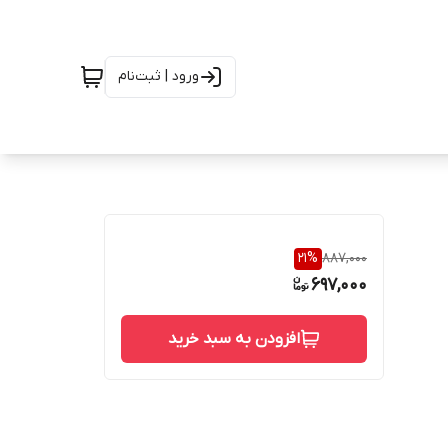
ورود | ثبت‌نام
21
%
887,000
697,000
افزودن به سبد خرید