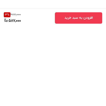
687,000
14
%
افزودن به سبد خرید
587,000
برگشت به بالا