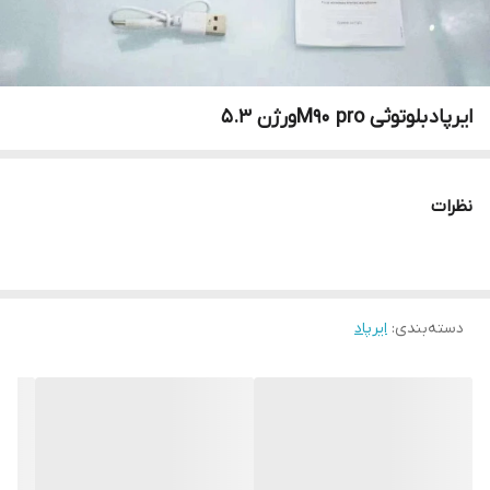
ایرپاد بلوتوثی M90 proورژن 5.3
نظرات
دسته‌بندی
:
ایرپاد