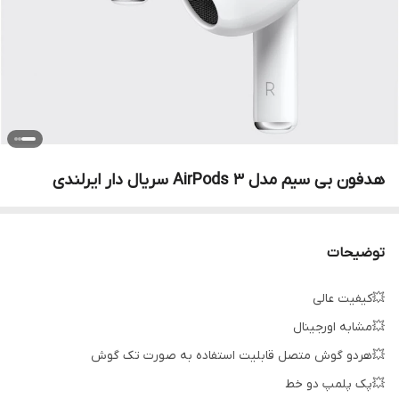
هدفون بی سیم مدل AirPods 3 سریال دار ایرلندی
توضیحات
💥کیفیت عالی
💥مشابه اورجینال
💥هردو گوش متصل قابلیت استفاده به صورت تک گوش
💥پک پلمپ دو خط