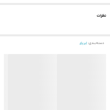
💥مکالمه و موزیک دو گوش فعال
💥نمایش شارژ ایرپاد داخل تنظیمات
نظرات
💥تاچ فوق العاده قوی مشابه اورجینال
💥دارای پنجره روی تمامی آیفون ها
💥قابلیت شارژ وایرلس
دسته‌بندی
:
ایرپاد
💥قابلیت اتصال به تمام گوشی ها