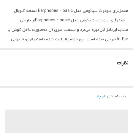
هندزفری بلوتوث شیائومی مدل Earphones 2 basic نسخه گلوبال
هندزفری بلوتوث شیائومی مدل Earphones 2 basic از طراحی
مشابه ایرپادز اپل بهره می‌برد و قسمت سری آن به‌صورت داخل گوش یا
In-Ear طراحی شده است. این موضوع باعث شده تا هندزفری به خوبی
درون کانال گوش قرار گرفته و در اثر تکان دادن سر یا جابجایی ناگهانی از
جای خود خارج نشود. بدنه هندزفری از جنس پلاستیک بسیار با کیفیت و
نظرات
چگالی بالا ساخته شده و هر کدام از ایربادها تنها 4.7 گرم وزن دارند.
دسته‌بندی
:
ایرپاد