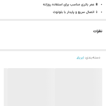
🔋
عمر باتری مناسب برای استفاده روزانه
📱
اتصال سریع و پایدار با بلوتوث
👂
طراحی سبک و راحت
(مناسب استفاده طولانی‌مدت بدون خستگی
گوش)
نظرات
🎨
طراحی مشابه نسخه اصلی سامسونگ Galaxy Buds FE
💰
قیمت بسیار مقرون‌به‌صرفه نسبت به نسخه اورجینال
🎯 چرا Galaxy Buds FE HI Copy انتخاب خوبی است؟
دسته‌بندی
:
ایرپاد
طراحی مشابه نسخه اصلی با قیمت بسیار کمتر
مناسب برای گوش دادن به موسیقی، فیلم
کیس شارژ سبک و قابل حمل
انتخابی اقتصادی برای کسانی که به دنبال هندزفری بلوتوثی شیک و
کاربردی هستند
📦 محتویات داخل جعبه
یک جفت ایرپاد Galaxy Buds FE HI Copy