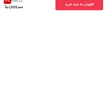
2,297,000
22
%
افزودن به سبد خرید
1,787,000
برگشت به بالا
ارسال ویژه
پشتیبانی ۲۴ ساعته