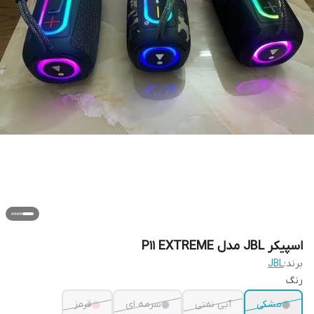
اسپیکر JBL مدل P11 EXTREME
برند:
JBL
رنگ
مشکی
آبی نفتی
سرمه ای
قرمز