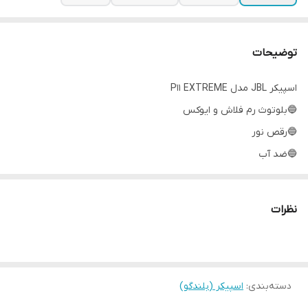
توضیحات
اسپیکر JBL مدل P11 EXTREME
🔵بلوتوث رم فلاش و ايوكس
🔵رقص نور
🔵ضد آب
🔵كيفيت عالي صدا
🔵نگهداري شارژ بالاي ده ساعت استفاده مداوم
نظرات
🔵رنگبندي
دسته‌بندی
:
اسپیکر (بلندگو)