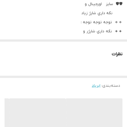
🛡🛡 سايز اورجينال و
نگه داري شارژ زياد
🔹🔹 توجه توجه توجه :
🔸🔸 نگه داري شارژر و
كيفيت صدا دقيق مثل
اورجينال مي باشد و فقط
نظرات
با باز كردن پاور بانك ايرپاد
خودكار وصل مي شود
💥💥 كيفيت اورجينال
دسته‌بندی
:
ایرپاد