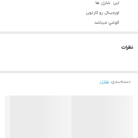
اين شارژر ها
اورجينال رو كارتون
گوشي ميباشد
نظرات
دسته‌بندی
:
شارژر