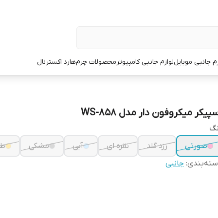
زم جانبی موبایل
لوازم جانبی کامپیوتر
محصولات چرم
هارد اکسترنال
پیکر میکروفون دار مدل WS-858
نگ
صورتی
رزد گلد
نقره ای
آبی
مشکی
طل
ته‌بندی
:
جانبی