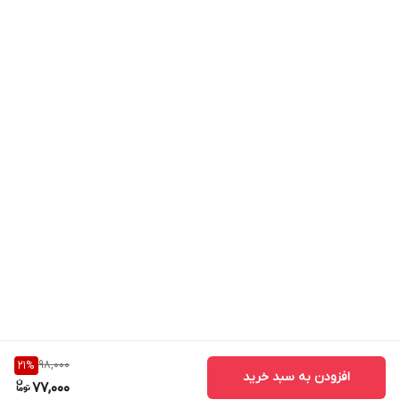
98,000
21
%
افزودن به سبد خرید
77,000