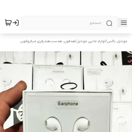
موبایل باکس
/
لوازم جانبی موبایل
/
هدفون، هدست،هندزفری میکروفون