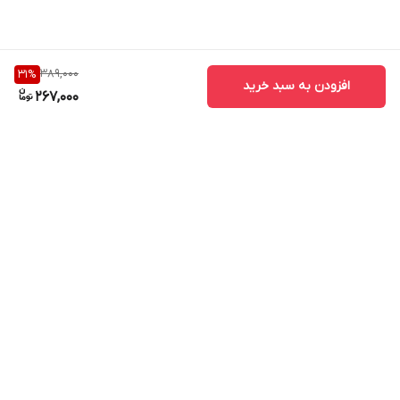
389,000
31
%
افزودن به سبد خرید
267,000
برگشت به بالا