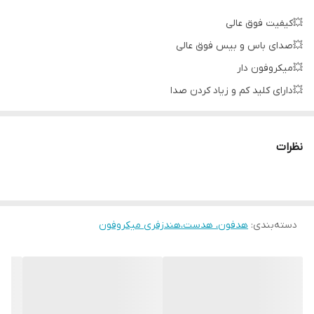
💥کیفیت فوق عالی
💥صدای باس و بیس فوق عالی
💥میکروفون دار
💥دارای کلید کم و زیاد کردن صدا
💥دارای کلید قطع و وصل موزیک و تماس
💥جک لایتنینگ
نظرات
💥پشتیبانی تمام گوشی های اپل
💥جوابدهی روی همه مدل با بلوتوث
دسته‌بندی
:
هدفون، هدست،هندزفری میکروفون