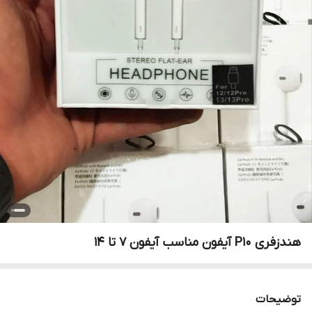
هندزفری P10 آیفون مناسب آیفون 7 تا 14
توضیحات