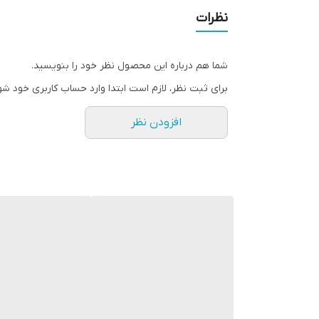
💥خروجی سوپرفست روی تمامی مدل ها
نظرات
💥محافظ قوی سر کابل
💥مقاوم در برابر پارگی و قطعی
شما هم درباره این محصول نظر خود را بنویسید.
💥حک BELKIN روی شیلد کابل
برای ثبت نظر، لازم است ابتدا وارد حساب کاربری خود شو
💥تایپ سی به تایپ سی
افزودن نظر
💥طول 1M متر