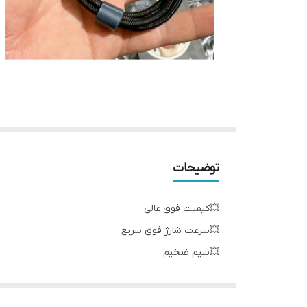
توضیحات
💥کیفیت فوق عالی
💥سرعت شارژ فوق سریع
💥سیم ضخیم
💥ضخامت عالی
💥جنس کنفی برزنتی