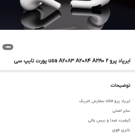
ایرپاد پرو 2 usa A2083 A2084 A2190 پورت تایپ سی
توضیحات
ایرپاد پرو usa سفارش امریک
سایز اصلی
کیفیت صدا و بیس عالی
باتری قوی