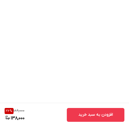
189,000
26
%
افزودن به سبد خرید
138,000