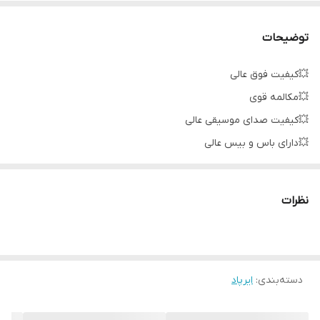
توضیحات
💥کیفیت فوق عالی
💥مکالمه قوی
💥کیفیت صدای موسیقی عالی
💥دارای باس و بیس عالی
💥نمایش شارژ روی کیس ایرپاد
💥ورودی شارژ تایپ سی
نظرات
💥دارای LED رنگی روی کیس گوش ها
💥شارژ کیس و هرگوش جداگانه روی ایرپاد
دسته‌بندی
:
ایرپاد