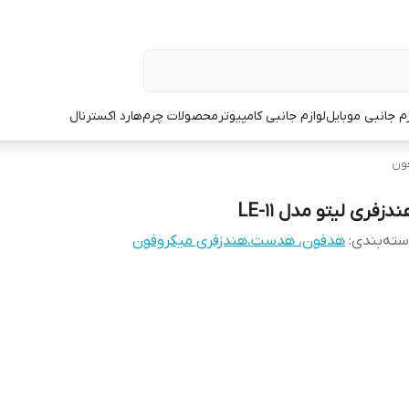
زم جانبی موبایل
لوازم جانبی کامپیوتر
محصولات چرم
هارد اکسترنال
ون
دزفری لیتو مدل LE-11
ته‌بندی
:
هدفون، هدست،هندزفری میکروفون