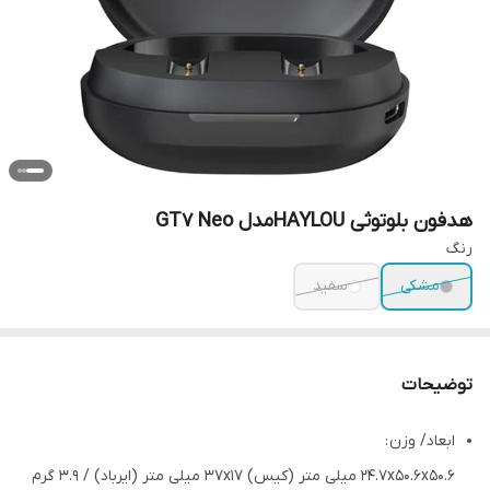
هدفون بلوتوثی HAYLOUمدل GT7 Neo
رنگ
مشکی
سفید
توضیحات
ابعاد/ وزن :
24.7x50.6x50.6 میلی‌‌ متر (کیس) 37x17 میلی متر (ایرباد) / 3.9 گرم