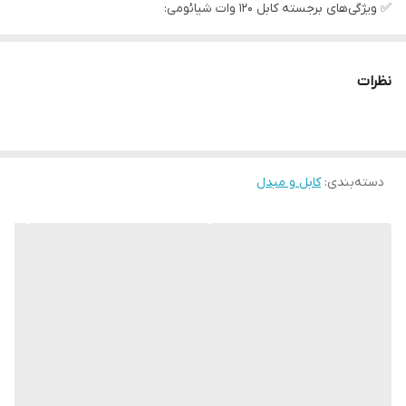
✅ ویژگی‌های برجسته کابل 120 وات شیائومی:
پشتیبانی از شارژ فوق سریع تا توان 120 وات
دارای اخطار و نشانه‌گر
120W MAX
روی کابل برای اطمینان از اصل
نظرات
بودن
کیفیت ساخت بسیار بالا
با روکشی مقاوم در برابر کشش و پارگی
مناسب برای گوشی‌های پرچم‌دار شیائومی مانند
Mi 11 Ultra، Mi 10
دسته‌بندی
:
کابل و مبدل
Ultra، Redmi K50 Gaming
و دیگر مدل‌های سازگار با شارژ 120 وات
طول استاندارد
برای استفاده راحت در خانه، محل کار یا سفر
ایمنی بالا
با چیپ هوشمند داخلی برای جلوگیری از داغ شدن یا آسیب
به باتری
🔋
شارژ 0 تا 100 گوشی تنها در کمتر از 20 دقیقه (بسته به مدل دستگاه)
⚠️
فقط با آداپتورهای اصلی شیائومی با توان 120 وات استفاده شود
تا از
عملکرد کامل بهره‌مند شوید.
چرا کابل 120W شیائومی را انتخاب کنیم؟