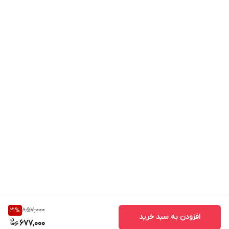
857,000
21
%
افزودن به سبد خرید
677,000